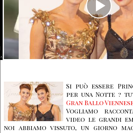
la
Si può essere Prin
per una Notte ? tu
Gran Ballo Viennes
Vogliamo raccont
video le grandi e
noi abbiamo vissuto, un giorno ma