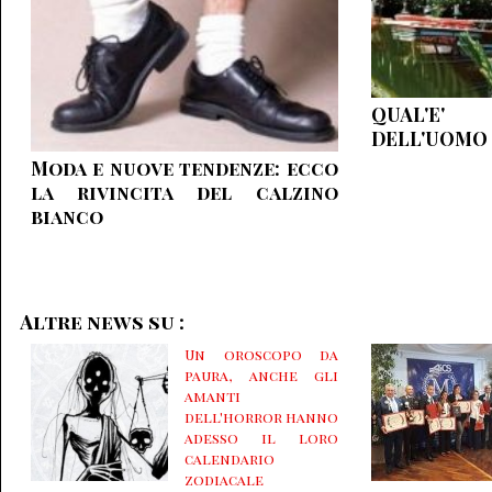
QUAL'E'
DELL'UOMO 
Moda e nuove tendenze: ecco
la rivincita del calzino
bianco
Altre news su :
Un oroscopo da
paura, anche gli
amanti
dell'horror hanno
adesso il loro
calendario
zodiacale