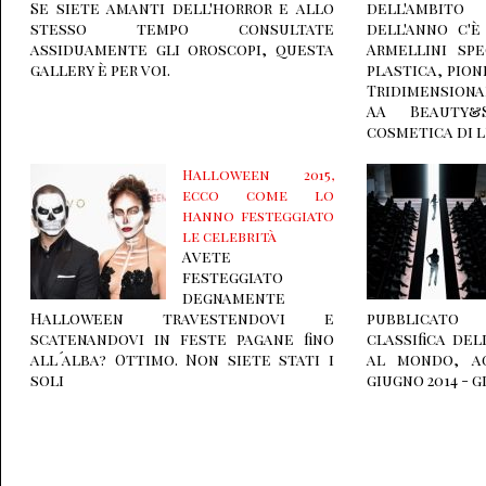
Se siete amanti dell'horror e allo
dell'ambito
stesso tempo consultate
dell'anno c'
assiduamente gli oroscopi, questa
Armellini spe
gallery è per voi.
plastica, pion
Tridimension
AA Beauty&
cosmetica di l
Halloween 2015,
ecco come lo
hanno festeggiato
le celebrità
Avete
festeggiato
degnamente
Halloween travestendovi e
pubblicato
scatenandovi in feste pagane fino
classifica de
all´alba? Ottimo. Non siete stati i
al mondo, ag
soli
giugno 2014 - g