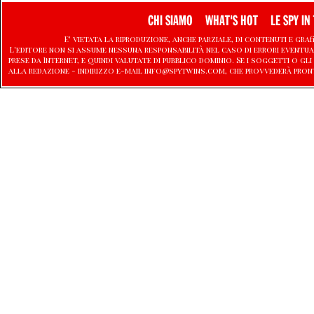
CHI SIAMO
WHAT'S HOT
LE SPY IN 
E' vietata la riproduzione, anche parziale, di contenuti e graf
L'editore non si assume nessuna responsabilità nel caso di errori eventu
prese da Internet, e quindi valutate di pubblico dominio. Se i soggetti o
alla redazione - indirizzo e-mail info@spytwins.com, che provvederà pron