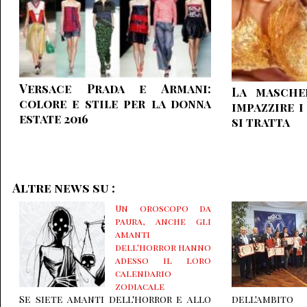
Versace Prada e Armani:
La masche
colore e stile per la donna
impazzire i
estate 2016
si tratta
Altre news su :
Un oroscopo da
paura, anche gli
amanti
dell'horror hanno
adesso il loro
calendario
zodiacale
Se siete amanti dell'horror e allo
dell'ambito