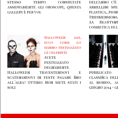
stesso tempo consultate
dell'anno c'
assiduamente gli oroscopi, questa
Armellini spe
gallery è per voi.
plastica, pion
Tridimension
AA Beauty&
cosmetica di l
Halloween 2015,
ecco come lo
hanno festeggiato
le celebrità
Avete
festeggiato
degnamente
Halloween travestendovi e
pubblicato
scatenandovi in feste pagane fino
classifica de
all´alba? Ottimo. Non siete stati i
al mondo, ag
soli
giugno 2014 - g