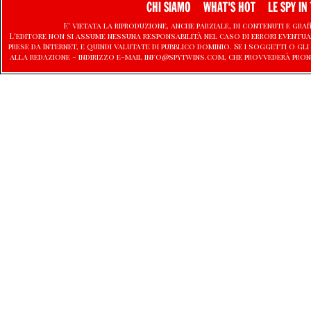
CHI SIAMO
WHAT'S HOT
LE SPY IN 
E' vietata la riproduzione, anche parziale, di contenuti e graf
L'editore non si assume nessuna responsabilità nel caso di errori eventu
prese da Internet, e quindi valutate di pubblico dominio. Se i soggetti o
alla redazione - indirizzo e-mail info@spytwins.com, che provvederà pron