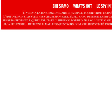
CHI SIAMO
WHAT'S HOT
LE SPY IN 
E' vietata la riproduzione, anche parziale, di contenuti e graf
L'editore non si assume nessuna responsabilità nel caso di errori eventu
prese da Internet, e quindi valutate di pubblico dominio. Se i soggetti o
alla redazione - indirizzo e-mail info@spytwins.com, che provvederà pron