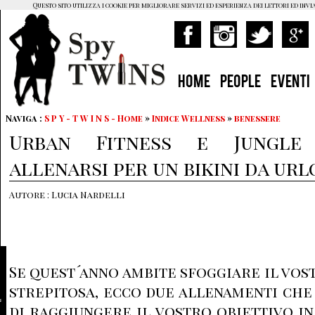
Questo sito utilizza i cookie per migliorare servizi ed esperienza dei lettori ed invi
HOME
PEOPLE
EVENTI
Naviga :
S P Y - T W I N S - Home
»
Indice Wellness
»
benessere
Urban Fitness e Jungle
allenarsi per un bikini da url
Autore : Lucia Nardelli
Se quest´anno ambite sfoggiare il vos
strepitosa, ecco due allenamenti ch
di raggiungere il vostro obiettivo in