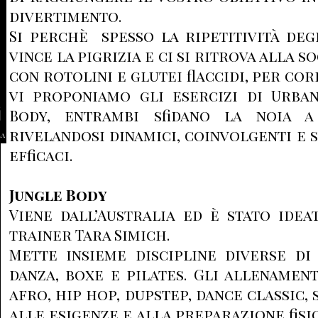
divertimento.
Si perchè spesso la ripetitività degl
vince la pigrizia e ci si ritrova alla 
con rotolini e glutei flaccidi, per cor
vi proponiamo gli esercizi di Urban
Body, entrambi sfidano la noia 
rivelandosi dinamici, coinvolgenti e
la
efficaci.
Jungle Body
Viene dall’Australia ed è stato ide
trainer Tara Simich.
Mette insieme discipline diverse di
danza, boxe e pilates. Gli allenament
afro, hip hop, dupstep, dance classic, 
alle esigenze e alla preparazione fisic