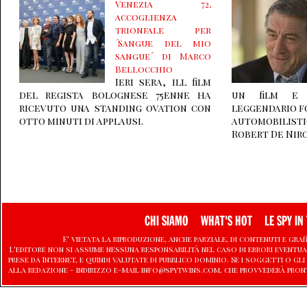
Venezia 72,
accoglienza
trionfale per
´Sangue del mio
sangue´ di Marco
Bellocchio
Ieri sera, ill film
del regista bolognese 75enne ha
un film e 
ricevuto una standing ovation con
leggendario f
otto minuti di applausi.
automobilist
Robert De Niro,
CHI SIAMO
WHAT'S HOT
LE SPY IN 
E' vietata la riproduzione, anche parziale, di contenuti e graf
L'editore non si assume nessuna responsabilità nel caso di errori eventu
prese da Internet, e quindi valutate di pubblico dominio. Se i soggetti o
alla redazione - indirizzo e-mail info@spytwins.com, che provvederà pron