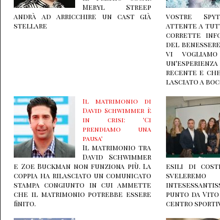
Meryl Streep
andrà ad arricchire un cast già
vostre Spy
stellare
attente a tut
corrette inf
del benessere
vi vogliamo
un'esperienza
recente e ch
lasciato a boc
Il matrimonio di
David Schwimmer è
in crisi: 'Ci
prendiamo una
pausa'
Il matrimonio tra
David Schwimmer
e Zoe Buckman non funziona più. La
esili di cos
coppia ha rilasciato un comunicato
svelerem
stampa congiunto in cui ammette
intesessantis
che il matrimonio potrebbe essere
punto da Vito
finito.
centro sportiv