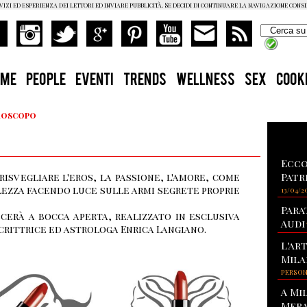
vizi ed esperienza dei lettori ed inviare pubblicità. Se decidi di continuare la navigazione cons
OME
PEOPLE
EVENTI
TRENDS
WELLNESS
SEX
COOK
Oroscopo
Ecco
Patr
isvegliare l'eros, la passione, l'amore, come
lezza facendo luce sulle armi segrete proprie
13/04/2
Para
cerà a bocca aperta, realizzato in esclusiva
Audi
crittrice ed astrologa Enrica Langiano.
L'ar
Mila
PERSO
A Mi
Mera