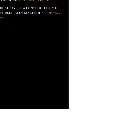
TRENDS
-
il 05/12/2019
rial Halloween: ecco come
formarsi in Maleficent
TRENDS
-
il
019