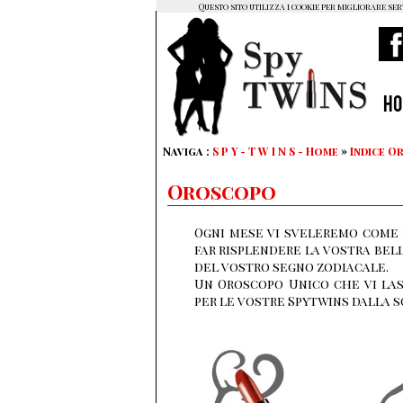
Questo sito utilizza i cookie per migliorare ser
H
Naviga :
S P Y - T W I N S - Home
»
Indice 
Oroscopo
Ogni mese vi sveleremo come r
far risplendere la vostra bel
del vostro segno zodiacale.
Un Oroscopo Unico che vi las
per le vostre Spytwins dalla s