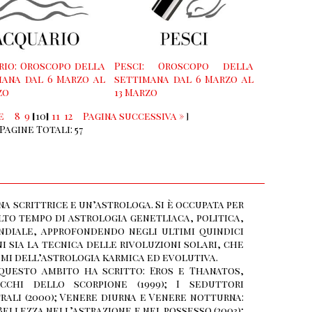
rio: Oroscopo della
Pesci: Oroscopo della
mana dal 6 Marzo al
settimana dal 6 Marzo al
zo
13 Marzo
e
8
9
[
10
]
11
12
Pagina successiva »
]
Pagine Totali: 57
na scrittrice e un’astrologa. Si è occupata per
to tempo di astrologia genetliaca, politica,
diale, approfondendo negli ultimi quindici
i sia la tecnica delle rivoluzioni solari, che
emi dell’astrologia karmica ed evolutiva.
questo ambito ha scritto: Eros e Thanatos,
ecchi dello scorpione (1999); I seduttori
rali (2000); Venere diurna e Venere notturna:
Bellezza nell’astrazione e nel possesso (2003);