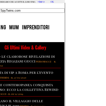
+Info
OK
ideriamo che accetti il loro uso.
ING
MUM
IMPRENDITORI
Gli Ultimi Video & Gallery
 le clamorose rivelazioni di
izia Reggiani Gucci
-
PERSONAGGI
il
021
ta di vip a Roma per l'evento
TRENDS
-
il 27/01/2020
te contemopanea conquista
no: ecco la collettiva Rewind
NAGGI
-
il 06/12/2019
lano il villaggio delle
viglie 2019