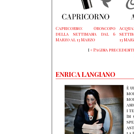
Capricorno: Oroscopo
Acqua
della settimana dal 6
setti
Marzo al 13 Marzo
13 Mar
[
« Pagina precedent
ENRICA LANGIANO
è u
mol
mon
ann
i t
In 
sp
ast
la 