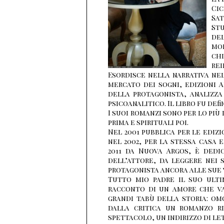
Cic
Sat
Stu
de
mo
chi
rei
Esordisce nella narrativa ne
mercato dei sogni, edizioni 
della protagonista, analizza
psicoanalitico. Il libro fu def
I suoi romanzi sono per lo più 
prima e spirituali poi.
Nel 2001 pubblica per le edizi
nel 2002, per la stessa casa 
2011 da Nuova Argos, è dedi
dell’attore, da leggere nei su
protagonista ancora alle sue v
Tutto mio padre il suo ulti
racconto di un amore che va 
grandi tabù della storia: om
dalla critica un romanzo ri
spettacolo, un indirizzo di le