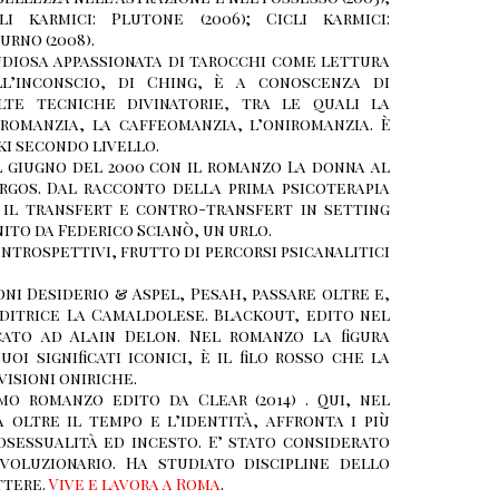
li karmici: Plutone (2006); Cicli karmici:
urno (2008).
diosa appassionata di tarocchi come lettura
ll’inconscio, di Ching, è a conoscenza di
lte tecniche divinatorie, tra le quali la
romanzia, la caffeomanzia, l’oniromanzia. È
ki secondo livello.
l giugno del 2000 con il romanzo La donna al
Argos. Dal racconto della prima psicoterapia
 il transfert e contro-transfert in setting
inito da Federico Scianò, un urlo.
introspettivi, frutto di percorsi psicanalitici
oni Desiderio & Aspel, Pesah, passare oltre e,
editrice La Camaldolese. Blackout, edito nel
cato ad Alain Delon. Nel romanzo la figura
oi significati iconici, è il filo rosso che la
isioni oniriche.
mo romanzo edito da Clear (2014) . Qui, nel
oltre il tempo e l’identità, affronta i più
osessualità ed incesto. E’ stato considerato
voluzionario. Ha studiato discipline dello
ttere.
Vive e lavora a Roma
.