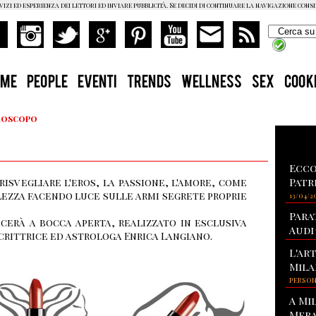
vizi ed esperienza dei lettori ed inviare pubblicità. Se decidi di continuare la navigazione cons
OME
PEOPLE
EVENTI
TRENDS
WELLNESS
SEX
COOK
Oroscopo
Ecco
Patr
isvegliare l'eros, la passione, l'amore, come
lezza facendo luce sulle armi segrete proprie
13/04/2
Para
cerà a bocca aperta, realizzato in esclusiva
Audi
crittrice ed astrologa Enrica Langiano.
L'ar
Mila
PERSO
A Mi
Mera