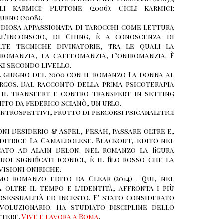
li karmici: Plutone (2006); Cicli karmici:
urno (2008).
diosa appassionata di tarocchi come lettura
ll’inconscio, di Ching, è a conoscenza di
lte tecniche divinatorie, tra le quali la
romanzia, la caffeomanzia, l’oniromanzia. È
ki secondo livello.
l giugno del 2000 con il romanzo La donna al
Argos. Dal racconto della prima psicoterapia
 il transfert e contro-transfert in setting
inito da Federico Scianò, un urlo.
introspettivi, frutto di percorsi psicanalitici
oni Desiderio & Aspel, Pesah, passare oltre e,
editrice La Camaldolese. Blackout, edito nel
cato ad Alain Delon. Nel romanzo la figura
oi significati iconici, è il filo rosso che la
isioni oniriche.
mo romanzo edito da Clear (2014) . Qui, nel
oltre il tempo e l’identità, affronta i più
osessualità ed incesto. E’ stato considerato
voluzionario. Ha studiato discipline dello
ttere.
Vive e lavora a Roma
.