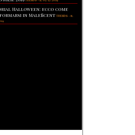
TRENDS
-
il 05/12/2019
rial Halloween: ecco come
formarsi in Maleficent
TRENDS
-
il
019