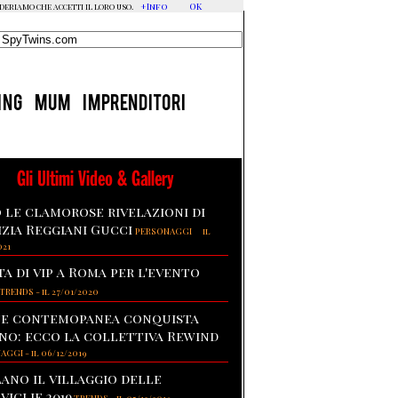
+Info
OK
ideriamo che accetti il loro uso.
ING
MUM
IMPRENDITORI
Gli Ultimi Video & Gallery
 le clamorose rivelazioni di
izia Reggiani Gucci
-
PERSONAGGI
il
021
ta di vip a Roma per l'evento
TRENDS
-
il 27/01/2020
te contemopanea conquista
no: ecco la collettiva Rewind
NAGGI
-
il 06/12/2019
lano il villaggio delle
viglie 2019