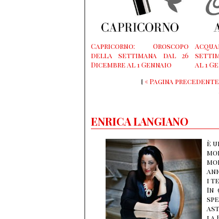
Capricorno: Oroscopo
Acqua
della settimana dal 26
settim
Dicembre al 1 Gennaio
al 1 G
[
« Pagina precedente
ENRICA LANGIANO
è u
mol
mon
ann
i t
In 
sp
ast
la 