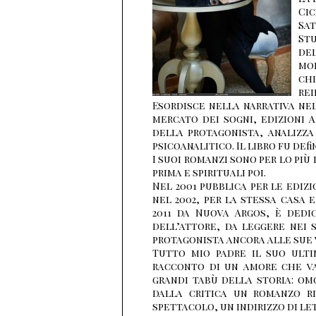
Cic
Sat
Stu
de
mo
chi
rei
Esordisce nella narrativa ne
mercato dei sogni, edizioni 
della protagonista, analizza
psicoanalitico. Il libro fu def
I suoi romanzi sono per lo più 
prima e spirituali poi.
Nel 2001 pubblica per le edizi
nel 2002, per la stessa casa 
2011 da Nuova Argos, è dedi
dell’attore, da leggere nei su
protagonista ancora alle sue v
Tutto mio padre il suo ulti
racconto di un amore che va 
grandi tabù della storia: om
dalla critica un romanzo ri
spettacolo, un indirizzo di le