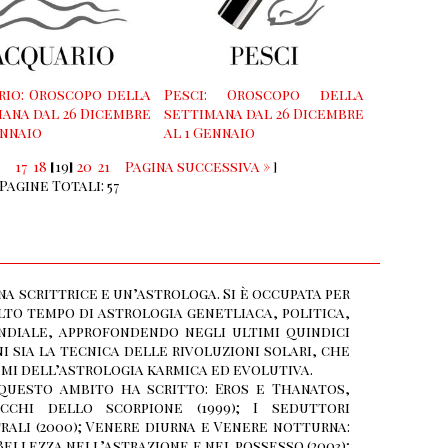
rio: Oroscopo della
Pesci: Oroscopo della
ana dal 26 Dicembre
settimana dal 26 Dicembre
ennaio
al 1 Gennaio
17
18
[
19
]
20
21
Pagina successiva »
]
Pagine Totali: 57
na scrittrice e un’astrologa. Si è occupata per
to tempo di astrologia genetliaca, politica,
diale, approfondendo negli ultimi quindici
i sia la tecnica delle rivoluzioni solari, che
emi dell’astrologia karmica ed evolutiva.
questo ambito ha scritto: Eros e Thanatos,
ecchi dello scorpione (1999); I seduttori
rali (2000); Venere diurna e Venere notturna:
Bellezza nell’astrazione e nel possesso (2003);