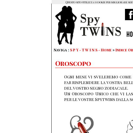
Questo sito utilizza i cookie per migliorare ser
H
Naviga :
S P Y - T W I N S - Home
»
Indice 
Oroscopo
Ogni mese vi sveleremo come r
far risplendere la vostra bel
del vostro segno zodiacale.
Un Oroscopo Unico che vi las
per le vostre Spytwins dalla s