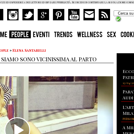
vizi ed esperienza dei lettori ed inviare pubblicità. Se decidi di continuare la navigazione cons
OME
PEOPLE
EVENTI
TRENDS
WELLNESS
SEX
COOK
eople
»
Elena Santarelli
 siamo sono vicinissima al parto
Ecco
Patr
13/04/2
Para
Audi
L'ar
Mila
PERSO
A Mi
Mera