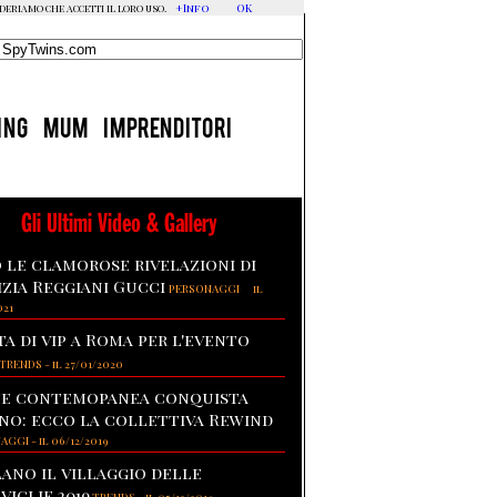
+Info
OK
ideriamo che accetti il loro uso.
ING
MUM
IMPRENDITORI
Gli Ultimi Video & Gallery
 le clamorose rivelazioni di
izia Reggiani Gucci
-
PERSONAGGI
il
021
ta di vip a Roma per l'evento
TRENDS
-
il 27/01/2020
te contemopanea conquista
no: ecco la collettiva Rewind
NAGGI
-
il 06/12/2019
lano il villaggio delle
viglie 2019