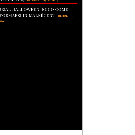
TRENDS
-
il 05/12/2019
rial Halloween: ecco come
formarsi in Maleficent
TRENDS
-
il
019