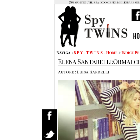
Questo sito utilizza i cookie per migliorare ser
H
Naviga :
S P Y - T W I N S - Home
»
Indice P
Elena Santarelli:Ormai ci
Autore : Luisa Nardelli