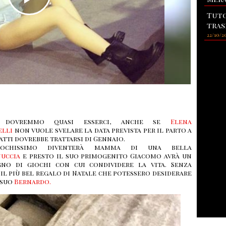
Tuto
tras
22/10/2
 dovremmo quasi esserci, anche se
Elena
elli
non vuole svelare la data prevista per il parto a
atti dovrebbe trattarsi di Gennaio.
ochissimo diventerà mamma di una bella
uccia
e presto il suo primogenito Giacomo avrà un
no di giochi con cui condividere la vita. Senza
il più bel regalo di Natale che potessero desiderare
l suo
Bernardo.