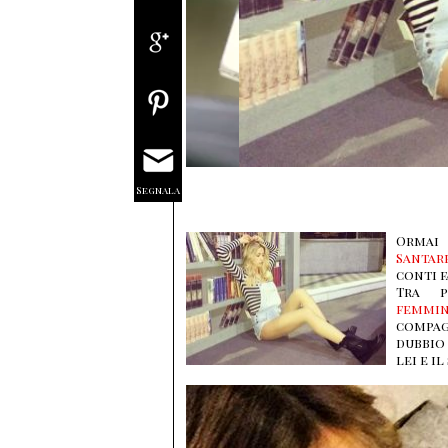
Segnala
Ormai
Santar
conti f
Tra p
femmin
compag
dubbio 
lei e i