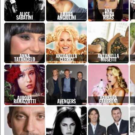
ANA
ALICE
AMBRA
LAURA
SABATINI
ANGIOLINI
RIBAS
ANNA
ANTONELLA
ANTONELLA
TATANGELO
CLERICI
MOSETTI
AURORA
BARBARA
RAMAZZOTTI
AVENGERS
FABBRONI