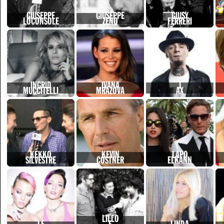
GIUSEPPE
GIUSEPPE
GIUSY
LOCONSOLE
ZENO
FERRERI
INGRID
IVANA
J
MUCCITELLI
MRAZOVA
AX
KEKKO
KEVIN
LAPO
SILVESTRE
COSTNER
ELKANN
LILLO