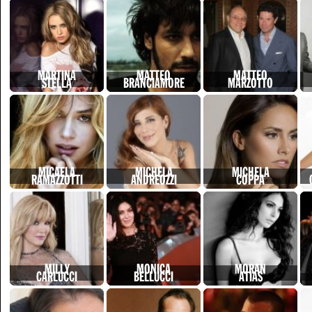
MARTINA
MATTEO
MATTEO
STELLA
BRANCIAMORE
MARZOTTO
MICAELA
MICHELA
MICHELA
RAMAZZOTTI
ANDREOZZI
COPPA
MILLY
MONICA
MORAN
CARLUCCI
BELLUCCI
ATIAS