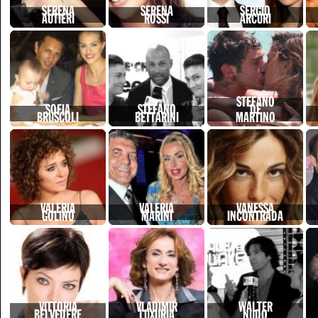
SERENA
SERENA
SERGIO
AUTIERI
ROSSI
ARCURI
STEFANO
SOFIA
STEFANO
DE
BRUSCOLI
BETTARINI
MARTINO
VALERIA
VALERIA
VANESSA
GOLINO
MARINI
INCONTRADA
VITTORIA
VLADIMIR
WALTER
BELVEDERE
LUXURIA
NUDO