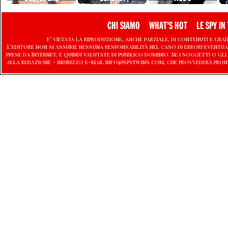
CHI SIAMO
WHAT'S HOT
LE SPY IN 
E' vietata la riproduzione, anche parziale, di contenuti e graf
L'editore non si assume nessuna responsabilità nel caso di errori eventu
prese da Internet, e quindi valutate di pubblico dominio. Se i soggetti o
alla redazione - indirizzo e-mail info@spytwins.com, che provvederà pron