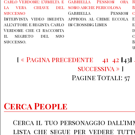
Carlo Verdone: l'umiltà è
Gabriella Pession ora
la vera chiave del
sono anche pericolosa
successo
Gabriella Pession
c
Intervista video inedita
approda al Crime eccola
E
all'attore e regista Carlo
in Crossing Lines
e
Verdone che ci racconta
il segreto del suo
successo.
u
[
« Pagina precedente
41
42
[
43
]
successiva »
]
Pagine Totali: 57
Cerca People
Cerca il tuo personaggio dall'im
lista che segue per vedere tutt