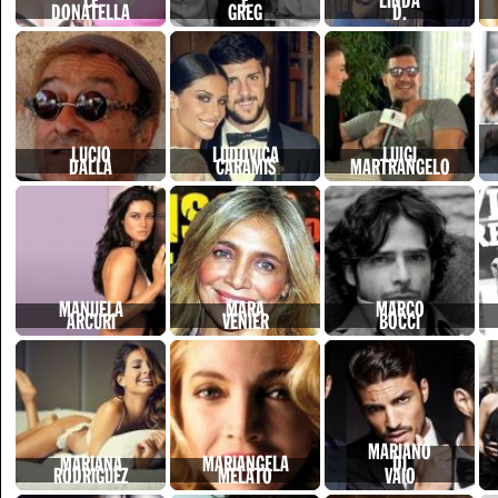
LE
E
LINDA
DONATELLA
GREG
D.
LUCIO
LUDOVICA
LUIGI
DALLA
CARAMIS
MARTRANGELO
MANUELA
MARA
MARCO
ARCURI
VENIER
BOCCI
MARIANO
MARIANA
MARIANGELA
DI
RODRIGUEZ
MELATO
VAIO