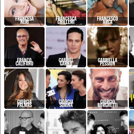
FRANCESA
FRANCESCA
FRANCESCO
NERI
CHILLEMI
ARCA
FRANCO
GABRIEL
GABRIELLA
CALIFANO
GARKO
PESSION
GIORGIA
GIORGIA
GIORGIO
PALMAS
SURINA
BORGHETTI