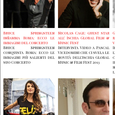
Bruce Springsteen
Nicolas Cage: guest star
infiamma Roma: ecco le
all' Ischia Global Film &
immagini del concerto
Music Fest
Bruce Springsteen
Intervista Video a Pascal
I
conquista Roma: ecco le
Vicedomini che ci svela le
immagini più salienti del
novità dell'ischia Global
suo Concerto
Music & Film Fest 2013
i
n
l