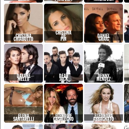
CRISTINA
CRISTINA
DE
DANIEL
CHIABOTTO
PIN
GRAIG
DAYANE
DEAR
DENNY
MELLO
JACK
MENDEZ
ELENA
ELENOIRE
ELEONORA
SANTARELLI
CASALEGNO
ABBAGNATO