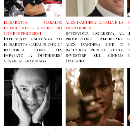
Elisabetta Canalis:
Alex d'Andrea: l'italia è la
M
uomini state attenti so
mia America
l
come difendermi
Intervista Esclusiva al
Intervista esclusiva ad
produttore Americano
s
Elisabetta Canalis che ci
Alex d'Andrea che ci
M
racconta come ha
racconta perché vuole
imparato a difendersi
investire sul cinema
grazie al krav maga.
Italiano