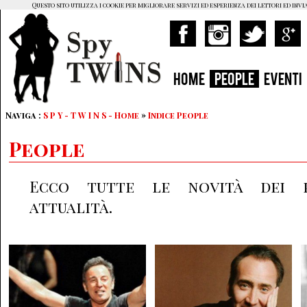
Questo sito utilizza i cookie per migliorare servizi ed esperienza dei lettori ed invi
HOME
PEOPLE
EVENTI
Naviga :
S P Y - T W I N S - Home
»
Indice People
People
Ecco tutte le novità dei p
attualità.