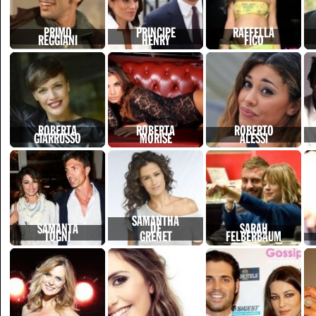
PRIMO
PRINCIPE
RAFFELLA
REGGIANI
HENRY
FICO
ROBERTA
ROBERTA
ROBERTO
GIARRUSSO
MORISE
ALESSI
SAMANTHA
SAMANTA
DE
SARAH
TOGNI
GRENET
FELBERBAUM