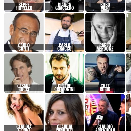
BEPPE
BIANCA
BOBO
FIORELLO
GUACCERO
VIERI
CARLO
CARLO
CARLO
CONTI
CRACCO
VERDONE
CESARE
CESARE
CHEF
BOCCI
CREMONINI
RUBIO
CLAUDIA
CLAUDIA
CLAUDIO
GERINI
PANDOLFI
AMENDOLA