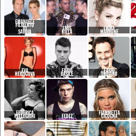
EMANUELE
FILIBERTO
DI
EMIS
EMMA
SAVOIA
KILLA
MARRONE
EVA
FABIO
FABIO
HERZIGOVA
BASILE
TROIANO
FEDERICA
FIAMMETTA
PELLEGRINI
FEDEZ
CICOGNA