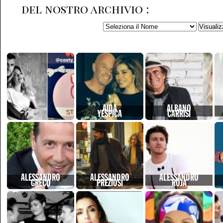
del nostro archivio :
AIDA
ALBANO
YESPICA
CARRISI
ALESSANDRO
ALESSANDRO
ALESSANDRO
GRECO
PREZIOSI
ROJA