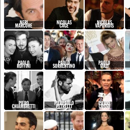
NERI
NICOLAS
NICOLAS
MARCORE
CAGE
VAPORIDIS
PAOLO
PAOLO
PAOLO
RUFFINI
SORRENTINO
VIRZI
PIERO
PIERPAOLO
PIERRE
CHIAMBRETTI
PETRELLI
COSSO