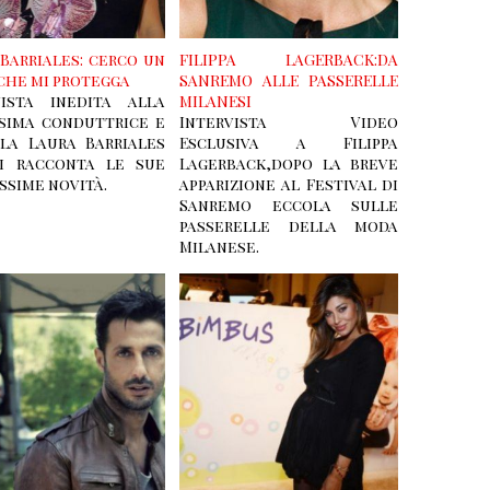
Barriales: cerco un
FILIPPA LAGERBACK:DA
che mi protegga
SANREMO ALLE PASSERELLE
vista inedita alla
MILANESI
ssima conduttrice e
Intervista Video
la Laura Barriales
Esclusiva a Filippa
i racconta le sue
Lagerback,dopo la breve
ssime novità.
apparizione al Festival di
Sanremo eccola sulle
passerelle della moda
Milanese.