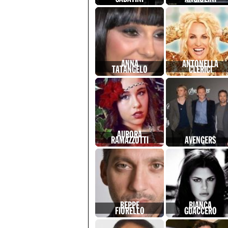
ANNA
ANTONELLA
TATANGELO
CLERICI
AURORA
RAMAZZOTTI
AVENGERS
BEPPE
BIANCA
FIORELLO
GUACCERO