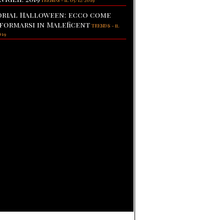
TRENDS
-
il 05/12/2019
rial Halloween: ecco come
formarsi in Maleficent
TRENDS
-
il
019