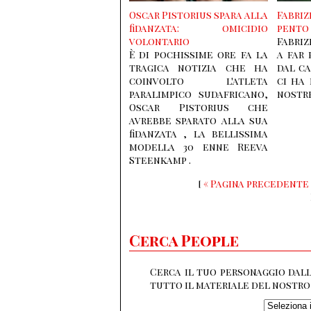
Oscar Pistorius spara alla
Fabri
fidanzata: omicidio
pento 
volontario
Fabri
È di pochissime ore fa la
a far 
tragica notizia che ha
dal ca
coinvolto l'atleta
ci ha
paralimpico sudafricano,
nostre
Oscar Pistorius che
avrebbe sparato alla sua
fidanzata , la bellissima
modella 30 enne Reeva
Steenkamp .
[
« Pagina precedente
Cerca People
Cerca il tuo personaggio dall
tutto il materiale del nostro 