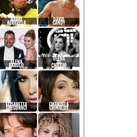
DARIO
DAVID
ACOCELLA
GANDY
ELENA
ELENA
DI
BAROLO
CIOCCIO
ELISABETTA
EMANUELA
GREGORACI
GRIMALDA