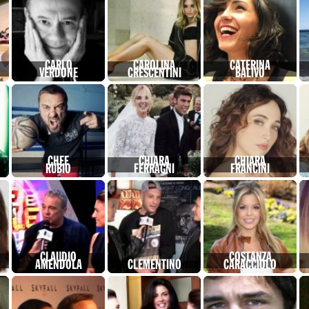
CARLO
CAROLINA
CATERINA
VERDONE
CRESCENTINI
BALIVO
CHEF
CHIARA
CHIARA
RUBIO
FERRAGNI
FRANCINI
CLAUDIO
COSTANZA
AMENDOLA
CLEMENTINO
CARACCIOLO