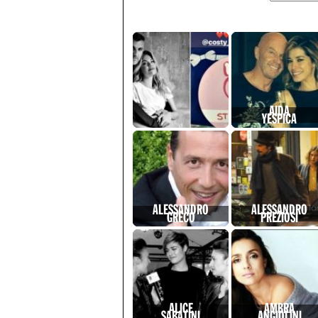
AIDA
YESPICA
ALESSANDRO
ALESSANDRO
GRECO
PREZIOSI
ALICE
AMBRA
SABATINI
ANGIOLINI