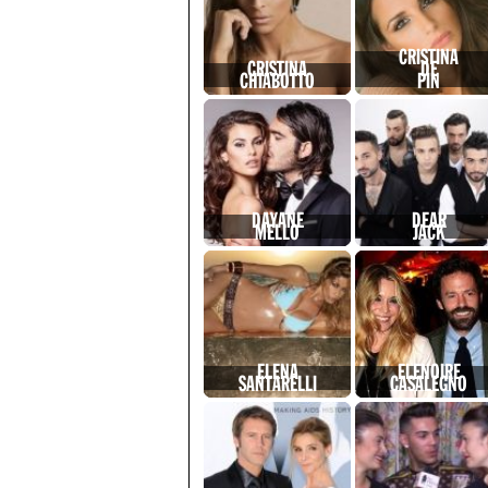
CRISTINA
CRISTINA
DE
CHIABOTTO
PIN
DAYANE
DEAR
MELLO
JACK
ELENA
ELENOIRE
SANTARELLI
CASALEGNO