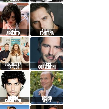
ASIA
ATTILIO
ARGENTO
FONTANA
BENEDETTA
BEPPE
PARODI
CONVERTINI
BRUNO
BRUNO
CABRERIZO
VESPA