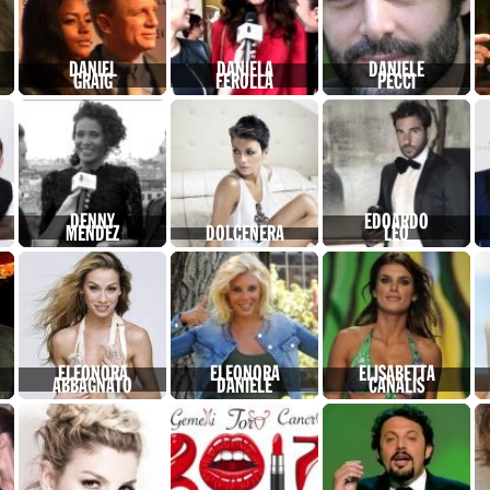
DANIEL
DANIELA
DANIELE
GRAIG
FEROLLA
PECCI
DENNY
EDOARDO
MENDEZ
DOLCENERA
LEO
ELEONORA
ELEONORA
ELISABETTA
ABBAGNATO
DANIELE
CANALIS