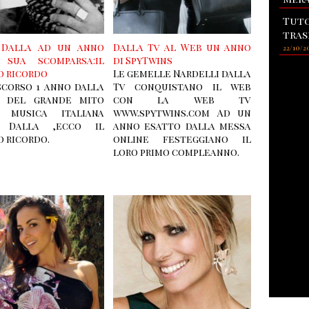
Tuto
tras
 Dalla ad un anno
Dalla Tv al Web un anno
22/10/2
 sua scomparsa:il
di SpyTwins
o ricordo
Le gemelle Nardelli dalla
scorso 1 anno dalla
Tv conquistano il web
 del grande mito
con la web tv
 musica italiana
www.spytwins.com Ad un
o Dalla ,ecco il
anno esatto dalla messa
 ricordo.
online festeggiano il
loro primo compleanno.