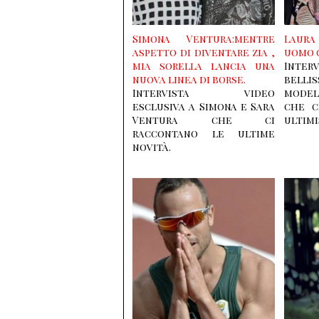
Simona Ventura:mentre
Laura 
aspetto di diventare zia ,
uomo 
mia sorella lancia una
Inter
nuova linea di borse.
belli
Intervista video
model
esclusiva a Simona e Sara
che c
Ventura che ci
ultimi
raccontano le ultime
novità.