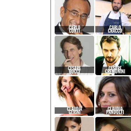
CARLO
CARLO
CONTI
CRACCO
CESARE
CESARE
BOCCI
CREMONINI
CLAUDIA
CLAUDIA
GERINI
PANDOLFI