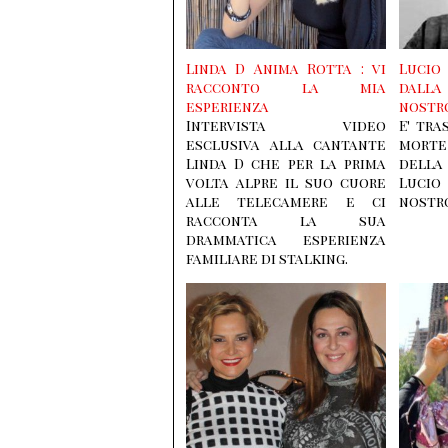
Linda D Anima Rotta : vi
Lucio
racconto la mia
dalla
esperienza
nostr
Intervista video
E' tra
esclusiva alla cantante
morte
Linda D che per la prima
della
volta alpre il suo cuore
Luci
alle telecamere e ci
nostro
racconta la sua
drammatica esperienza
familiare di stalking.