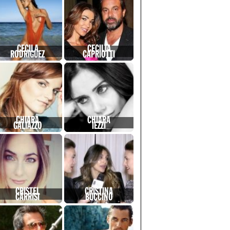
CECILA
CECILIA
RODRIGUEZ
CAPRIOTTI
CHIARA
CHIARA
GALIAZZO
IEZZI
CRISTEL
CRISTINA
CARRISI
BUCCINO