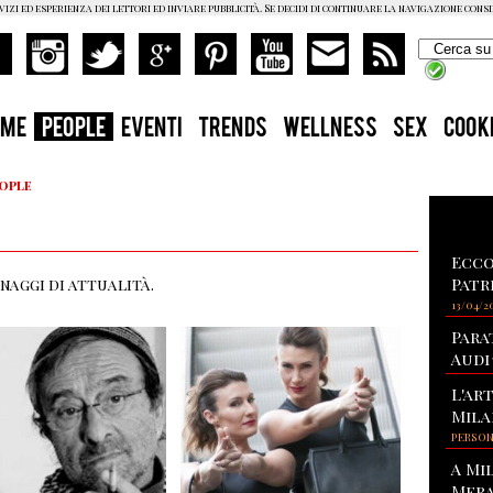
vizi ed esperienza dei lettori ed inviare pubblicità. Se decidi di continuare la navigazione cons
OME
PEOPLE
EVENTI
TRENDS
WELLNESS
SEX
COOK
eople
Ecco
Patr
naggi di attualità.
13/04/2
Para
Audi
L'ar
Mila
PERSO
A Mi
Mera