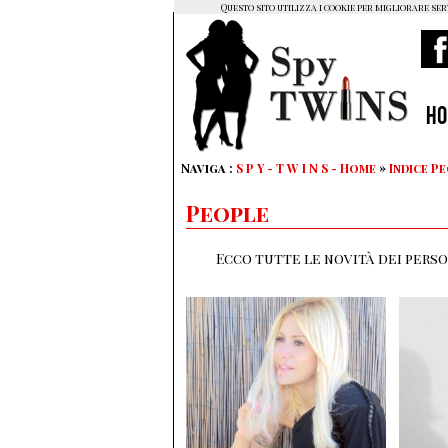
Questo sito utilizza i cookie per migliorare ser
H
Naviga :
S P Y - T W I N S - Home
»
Indice P
People
Ecco tutte le novità dei perso