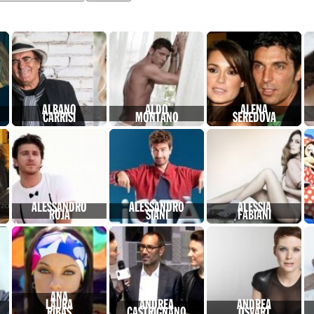
ALBANO
ALDO
ALENA
CARRISI
MONTANO
SEREDOVA
ALESSANDRO
ALESSANDRO
ALESSIA
ROJA
SIANI
FABIANI
ANA
LAURA
ANDREA
ANDREA
RIBAS
CASTRIGNANO
OSVART