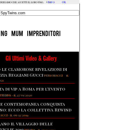
+Info
OK
ideriamo che accetti il loro uso.
ING
MUM
IMPRENDITORI
Gli Ultimi Video & Gallery
 le clamorose rivelazioni di
izia Reggiani Gucci
-
PERSONAGGI
il
021
ta di vip a Roma per l'evento
TRENDS
-
il 27/01/2020
te contemopanea conquista
no: ecco la collettiva Rewind
NAGGI
-
il 06/12/2019
lano il villaggio delle
viglie 2019