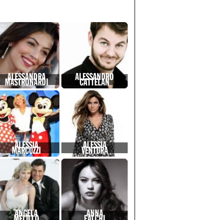
ALESSANDRA
ALESSANDRO
MASTRONARDI
CATTELAN
ALESSIA
ALESSIA
MARCUZZI
VENTURA
ANGELA
ANNA
MELILLO
FALCHI