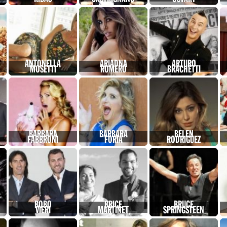
ANTONELLA
ARIADNA
ARTURO
MOSETTI
ROMERO
BRACHETTI
BARBARA
BARBARA
BELEN
FABBRONI
FORIA
RODRIGUEZ
BOBO
BRICE
BRUCE
VIERI
MARTINET
SPRINGSTEEN