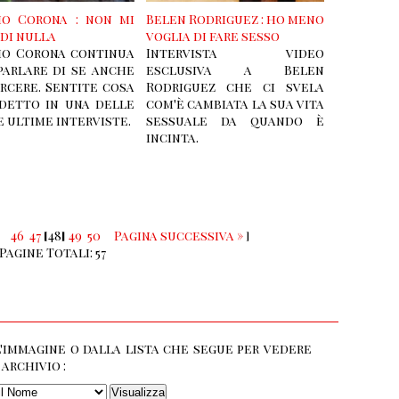
zio Corona : non mi
Belen Rodriguez : ho meno
di nulla
voglia di fare sesso
zio Corona continua
Intervista video
parlare di se anche
esclusiva a Belen
rcere. Sentite cosa
Rodriguez che ci svela
 detto in una delle
com'è cambiata la sua vita
 ultime interviste.
sessuale da quando è
incinta.
46
47
[
48
]
49
50
Pagina successiva »
]
Pagine Totali: 57
'immagine o dalla lista che segue per vedere
archivio :