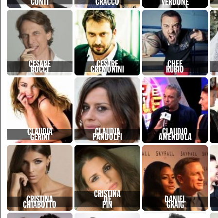
CONTI
CRACCO
VERDONE
CESARE
CESARE
CHEF
BOCCI
CREMONINI
RUBIO
CLAUDIA
CLAUDIA
CLAUDIO
GERINI
PANDOLFI
AMENDOLA
CRISTINA
CRISTINA
DE
DANIEL
CHIABOTTO
PIN
GRAIG