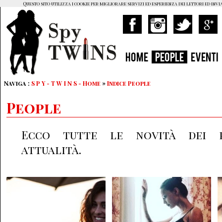
Questo sito utilizza i cookie per migliorare servizi ed esperienza dei lettori ed invi
HOME
PEOPLE
EVENTI
Naviga :
S P Y - T W I N S - Home
»
Indice People
People
Ecco tutte le novità dei p
attualità.