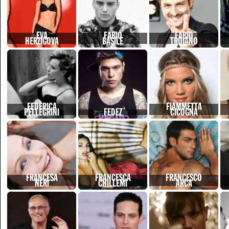
EVA
FABIO
FABIO
HERZIGOVA
BASILE
TROIANO
FEDERICA
FIAMMETTA
PELLEGRINI
FEDEZ
CICOGNA
FRANCESA
FRANCESCA
FRANCESCO
NERI
CHILLEMI
ARCA