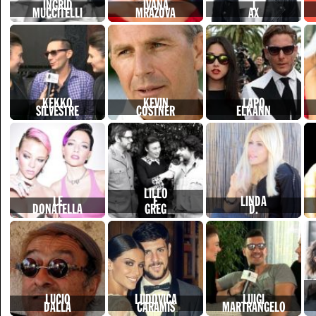
INGRID
IVANA
J
MUCCITELLI
MRAZOVA
AX
KEKKO
KEVIN
LAPO
SILVESTRE
COSTNER
ELKANN
LILLO
LE
E
LINDA
DONATELLA
GREG
D.
LUCIO
LUDOVICA
LUIGI
DALLA
CARAMIS
MARTRANGELO