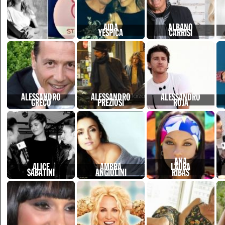
AIDA
ALBANO
YESPICA
CARRISI
ALESSANDRO
ALESSANDRO
ALESSANDRO
GRECO
PREZIOSI
ROJA
ANA
ALICE
AMBRA
LAURA
SABATINI
ANGIOLINI
RIBAS