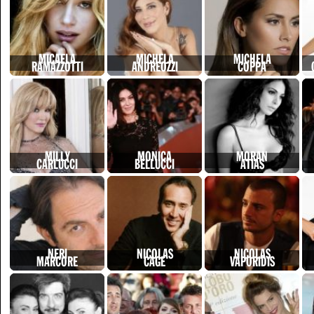
MICAELA
MICHELA
MICHELA
RAMAZZOTTI
ANDREOZZI
COPPA
MILLY
MONICA
MORAN
CARLUCCI
BELLUCCI
ATIAS
NERI
NICOLAS
NICOLAS
MARCORE
CAGE
VAPORIDIS