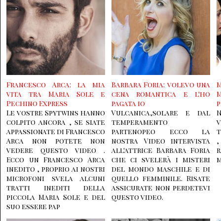
Francesco Arca: la mia
Barbara Foria: volevo una
M
vita tra Maria Sole e
cena romantica e l'ho
Pechino Express
pagata io
p
Le vostre Spytwins hanno
Vulcanica,solare e dal
colpito ancora , se siate
temperamento
v
appassionate di Francesco
partenopeo ecco la
t
Arca non potete non
nostra Video intervista
vedere questo video .
all'attrice Barbara Foria
Ecco un Francesco Arca
che ci svelerà i misteri
m
inedito , proprio ai nostri
del mondo maschile e di
microfoni svela alcuni
quello femminile. Risate
tratti inediti della
assicurate non perdetevi
piccola Maria Sole e del
questo video.
suo essere pap