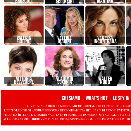
BRUSCOLI
BETTARINI
MARTINO
VALERIA
VALERIA
VANESSA
GOLINO
MARINI
INCONTRADA
VITTORIA
VLADIMIR
WALTER
BELVEDERE
LUXURIA
NUDO
CHI SIAMO
WHAT'S HOT
LE SPY IN 
E' vietata la riproduzione, anche parziale, di contenuti e graf
L'editore non si assume nessuna responsabilità nel caso di errori eventu
prese da Internet, e quindi valutate di pubblico dominio. Se i soggetti o
alla redazione - indirizzo e-mail info@spytwins.com, che provvederà pron