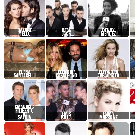
DAYANE
DEAR
DENNY
MELLO
JACK
MENDEZ
ELENA
ELENOIRE
ELEONORA
SANTARELLI
CASALEGNO
ABBAGNATO
EMANUELE
FILIBERTO
DI
EMIS
EMMA
SAVOIA
KILLA
MARRONE