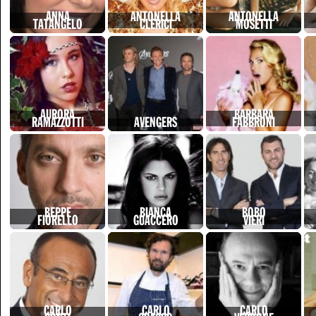
ANNA
ANTONELLA
ANTONELLA
TATANGELO
CLERICI
MOSETTI
AURORA
BARBARA
RAMAZZOTTI
AVENGERS
FABBRONI
BEPPE
BIANCA
BOBO
FIORELLO
GUACCERO
VIERI
CARLO
CARLO
CARLO