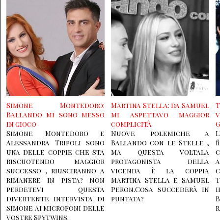
Simone Montedoro:
Martina Stella: da Samuel
T
Ballando mi sono messo
mi aspettavo maggior
in gioco
complicità
G
Simone Montedoro e
Nuove polemiche a
L
Alessandra Tripoli sono
Ballando con le Stelle ,
f
una delle coppie che sta
ma questa voltala
c
riscuotendo maggior
protagonista della
successo , riusciranno a
vicenda è la coppia
rimanere in pista? Non
Martina Stella e Samuel
T
perdetevi questa
Peron.Cosa succederà in
i
divertente intervista di
puntata?
B
Simone ai microfoni delle
r
vostre Spytwins.