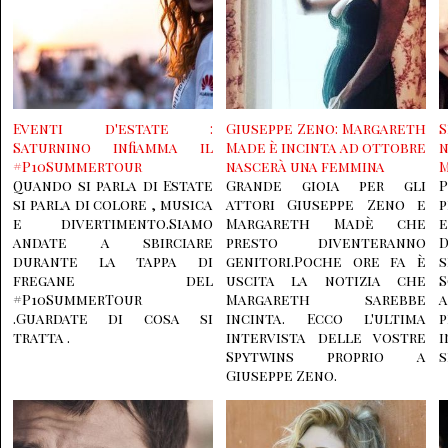
Eventi d'estate :
Giuseppe Zeno: Margareth
Saturnino infiamma il
Made è incinta ad ottobre
n
#P10Summertour
nascerà una femmina
M
Quando si parla di Estate
Grande gioia per gli
P
si parla di colore , musica
attori Giuseppe Zeno e
p
e divertimento.Siamo
Margareth Madè che
andate a sbirciare
presto diventeranno
D
durante la tappa di
genitori.Poche ore fa è
s
fregane del
uscita la notizia che
#P10SummerTour
Margareth sarebbe
.Guardate di cosa si
incinta. Ecco l'ultima
p
tratta .
intervista delle vostre
Spytwins proprio a
s
Giuseppe Zeno.