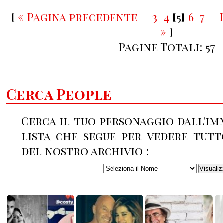
[
« Pagina precedente
3
4
[
5
]
6
7
»
]
Pagine Totali: 57
Cerca People
Cerca il tuo personaggio dall'im
lista che segue per vedere tutt
del nostro archivio :