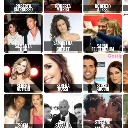
ROBERTA
ROBERTA
ROBERTO
GIARRUSSO
MORISE
ALESSI
SAMANTHA
SAMANTA
DE
SARAH
TOGNI
GRENET
FELBERBAUM
SERENA
SERENA
SERGIO
AUTIERI
ROSSI
ARCURI
STEFANO
SOFIA
STEFANO
DE