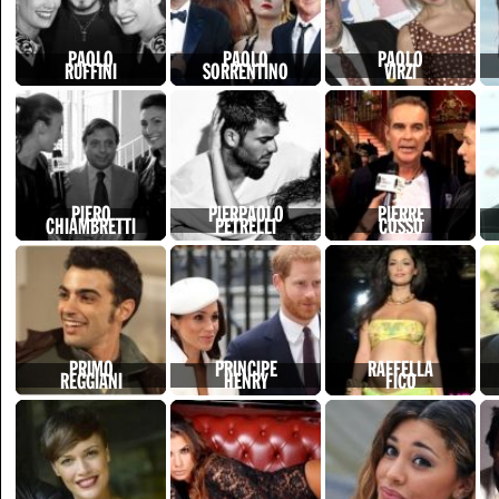
PAOLO
PAOLO
PAOLO
RUFFINI
SORRENTINO
VIRZI
PIERO
PIERPAOLO
PIERRE
CHIAMBRETTI
PETRELLI
COSSO
PRIMO
PRINCIPE
RAFFELLA
REGGIANI
HENRY
FICO