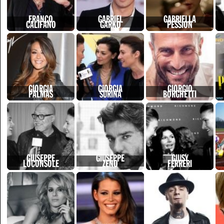
FRANCO
GABRIEL
GABRIELLA
CALIFANO
GARKO
PESSION
GIORGIA
GIORGIA
GIORGIO
PALMAS
SURINA
BORGHETTI
GIUSEPPE
GIUSEPPE
GIUSY
LOCONSOLE
ZENO
FERRERI