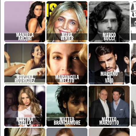
MANUELA
MARA
MARCO
ARCURI
VENIER
BOCCI
MARIANO
MARIANA
MARIANGELA
DI
RODRIGUEZ
MELATO
VAIO
MARTINA
MATTEO
MATTEO
STELLA
BRANCIAMORE
MARZOTTO